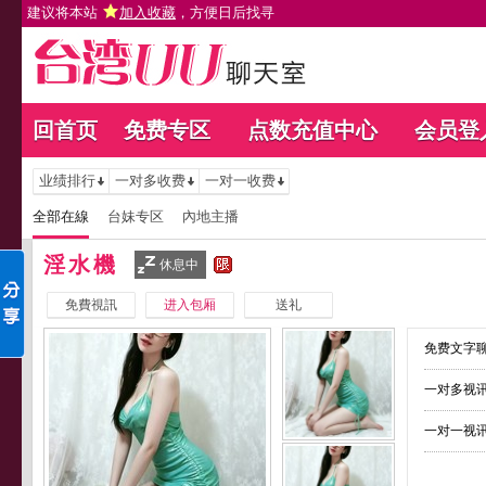
建议将本站
加入收藏
，方便日后找寻
回首页
免费专区
点数充值中心
会员登
业绩排行
一对多收费
一对一收费
全部在線
台妹专区
內地主播
淫水機
休息中
免費視訊
进入包厢
送礼
免费文字聊
一对多视讯
一对一视讯